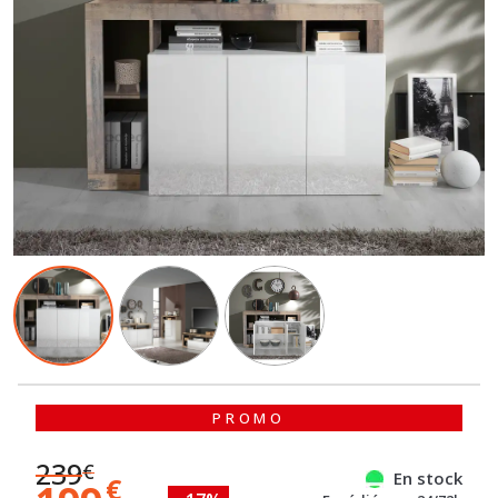
PROMO
239
€
En stock
€
199
- 17%
Expédié sous 24/72h