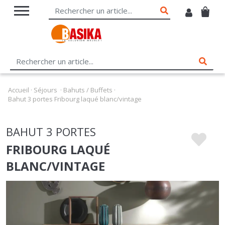
Accueil
·
Séjours
·
Bahuts / Buffets
·
Bahut 3 portes Fribourg laqué blanc/vintage
BAHUT 3 PORTES
FRIBOURG LAQUÉ
BLANC/VINTAGE