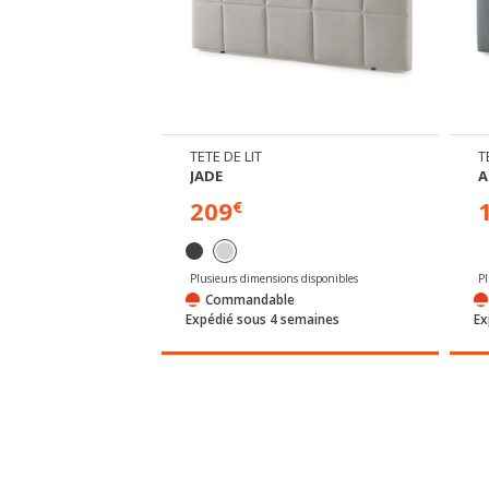
TETE DE LIT
T
JADE
A
209
€
ns disponibles
Plusieurs dimensions disponibles
P
Commandable
/72h
Expédié sous 4 semaines
Ex