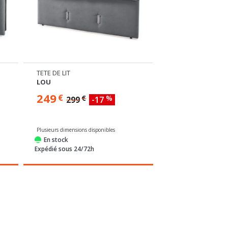
TETE DE LIT
TETE DE LIT
LOU
JADE
249
189
€
€
€
%
299
-17
Plusieurs dimensions disponibles
Plusieurs dimensions di
En stock
En stock
Expédié sous 24/72h
Expédié sous 24/72