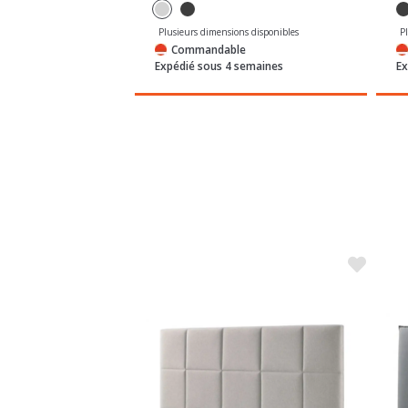
e
Commandable
semaines
Expédié sous 4 semaines
Ex