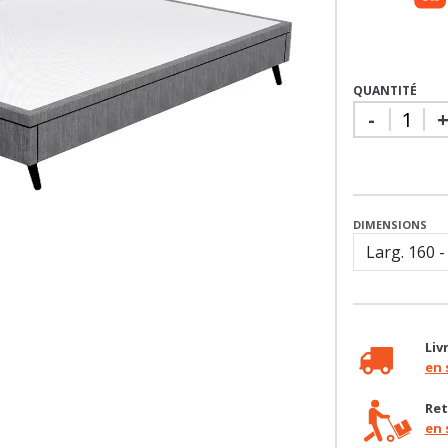
QUANTITÉ
-
DIMENSIONS
Liv
en 
Ret
en 
Bes