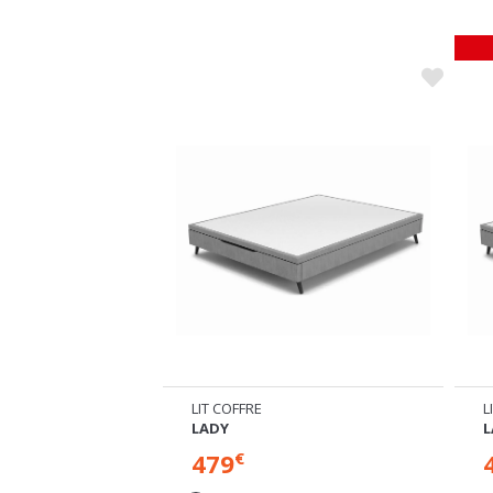
LIT COFFRE
L
LADY
L
479
€
ns disponibles
Plusieurs dimensions disponibles
P