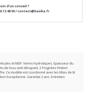
92 12 48 50 / contact@basika.fr
ticules et MDF. Verins hydroliques. Epaisseur du
tu de tissu anti-dérapant. 2 Poignées Finition
ffre. Ce modèle est coordonné avec les têtes de lit
ation Européenne. Garantie 2 ans. Entretien