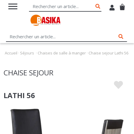
Accueil
·
Séjours
·
Chaises de salle à manger
·
Chaise sejour Lathi 56
CHAISE SEJOUR
LATHI 56