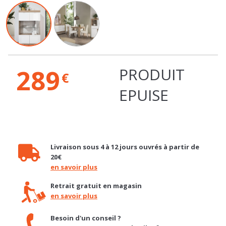
289
PRODUIT
€
EPUISE
Livraison sous 4 à 12 jours ouvrés à partir de
20€
en savoir plus
Retrait gratuit en magasin
en savoir plus
Besoin d'un conseil ?
04 92 12 48 50 / contact@basika.fr