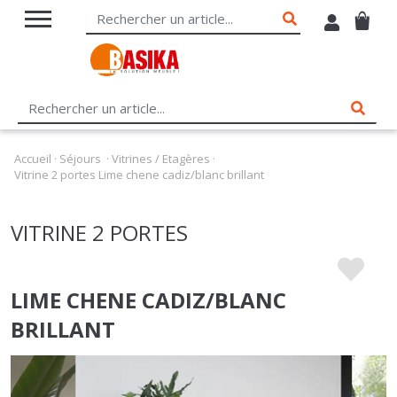
Accueil
·
Séjours
·
Vitrines / Etagères
·
Vitrine 2 portes Lime chene cadiz/blanc brillant
VITRINE 2 PORTES
LIME CHENE CADIZ/BLANC
BRILLANT