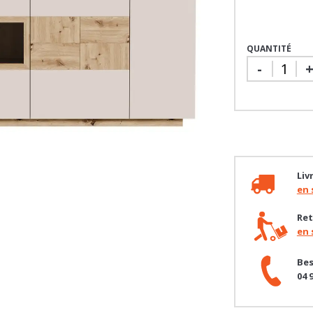
QUANTITÉ
-
Liv
en 
Ret
en 
Bes
04 