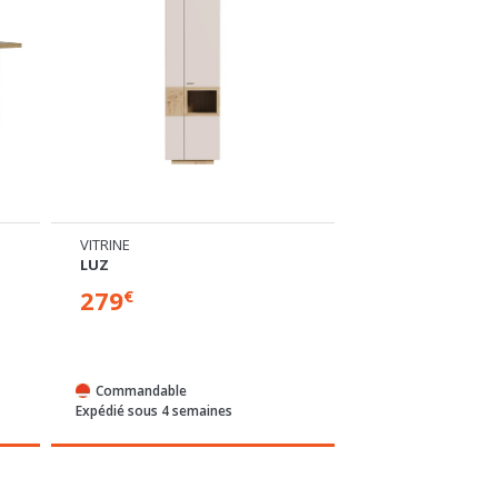
VITRINE
TABLE BASSE
LUZ
LUZ
279
119
€
€
Commandable
Commandable
Expédié sous 4 semaines
Expédié sous 4 sem