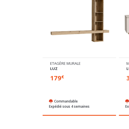
ETAGÈRE MURALE
M
LUZ
L
179
€
e
Commandable
semaines
Expédié sous 4 semaines
Ex