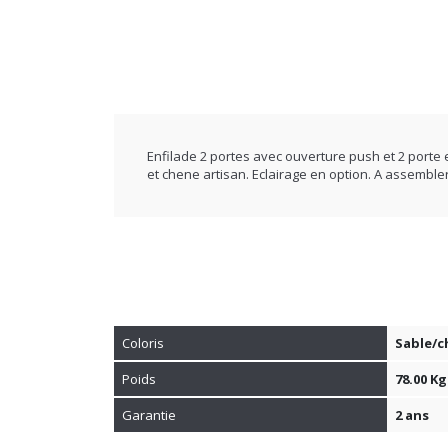
Enfilade 2 portes avec ouverture push et 2 porte 
et chene artisan. Eclairage en option. A assembl
Coloris
Sable/c
Poids
78.00 Kg
Garantie
2 ans