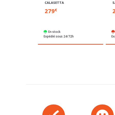
279
€
e
En stock
semaines
Expédié sous 24/72h
Ex