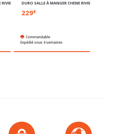
229
339
€
€
Commandable
Commandable
Expédié sous 4 semaines
Expédié sous 4 sem