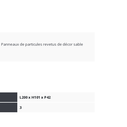
l. Panneaux de particules revetus de décor sable
L200 x H101 x P42
3