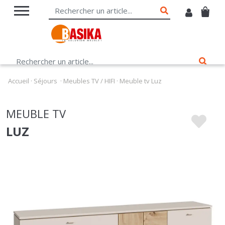
Accueil
·
Séjours
·
Meubles TV / HIFI
·
Meuble tv Luz
MEUBLE TV
LUZ