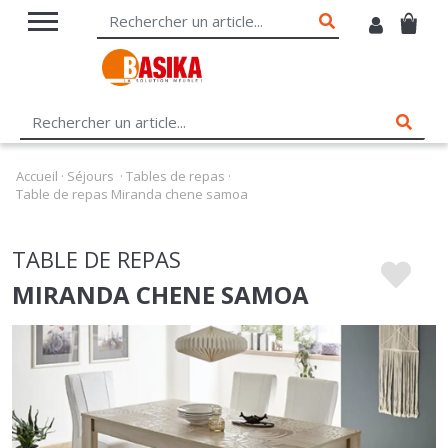
Accueil
·
Séjours
·
Tables de repas
·
Table de repas Miranda chene samoa
TABLE DE REPAS
MIRANDA CHENE SAMOA