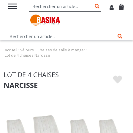
Accueil
·
Séjours
·
Chaises de salle à manger
·
Lot de 4 chaises Narcisse
LOT DE 4 CHAISES
NARCISSE