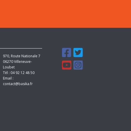
970, Route Nationale 7
06270
Villeneuve-
Loubet
Tél :
04 92 12 48 50
Email :
contact@basika.fr