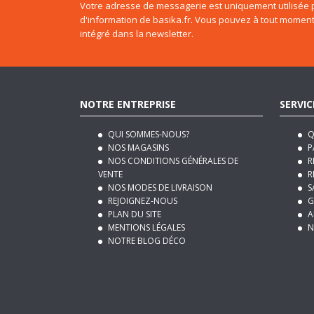
Votre adresse de messagerie est uniquement utilisée p
d'information de basika.fr. Vous pouvez à tout moment
intégré dans la newsletter.
NOTRE ENTREPRISE
SERVIC
QUI SOMMES-NOUS?
Q
NOS MAGASINS
P
NOS CONDITIONS GÉNÉRALES DE
R
VENTE
R
NOS MODES DE LIVRAISON
S
REJOIGNEZ-NOUS
G
PLAN DU SITE
A
MENTIONS LÉGALES
N
NOTRE BLOG DÉCO