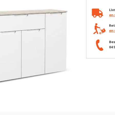
Liv
en 
Ret
en 
Bes
04 