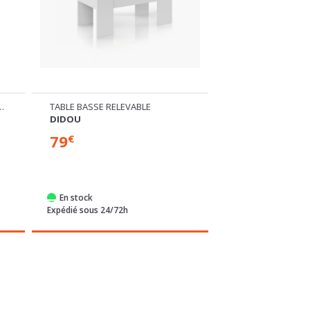
SSURES 3 ABATTANTS
TABLE BASSE RELEVABLE
MEUBLE 3 PORTES 
DIDOU
TEMPRA BLANC
79
159
€
€
En stock
Commandable
Expédié sous 24/72h
Expédié sous 4 sem