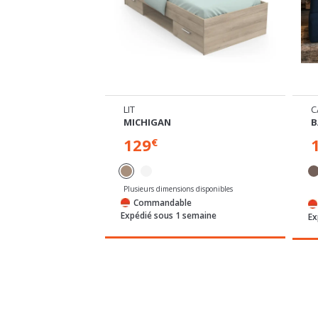
LIT
MICHIGAN
B
129
€
Plusieurs dimensions disponibles
e
Commandable
semaines
Expédié sous 1 semaine
Ex