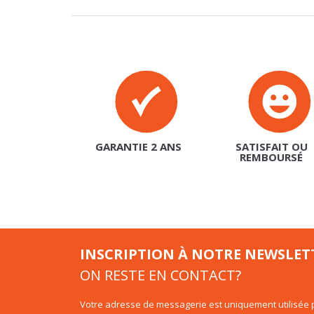
GARANTIE 2 ANS
SATISFAIT OU
REMBOURSÉ
INSCRIPTION À NOTRE NEWSLET
ON RESTE EN CONTACT?
Votre adresse de messagerie est uniquement utilisée p
d'information de basika.fr. Vous pouvez à tout moment
intégré dans la newsletter.