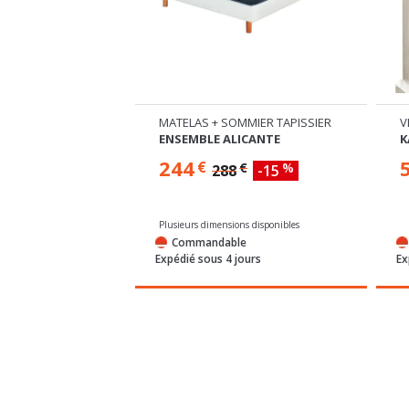
COFFRE + MATELAS
MATELAS + SOMMIER TAPISSIER
ENSEMBLE ALICANTE
K
244
€
€
%
288
-15
ns disponibles
Plusieurs dimensions disponibles
e
Commandable
semaines
Expédié sous 4 jours
Ex