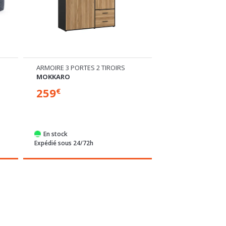
ARMOIRE 3 PORTES 2 TIROIRS
MATELAS
MOKKARO
ENERGIE
259
449
€
€
Plusieurs dimensions di
En stock
Commandable
Expédié sous 24/72h
Expédié sous 4 sem