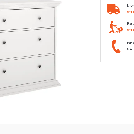
en 
Ret
en 
Bes
04 