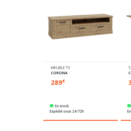
TABLE DE REPAS EXTENSIBLE
M
CORONA
359
€
En stock
/72h
Expédié sous 24/72h
Ex