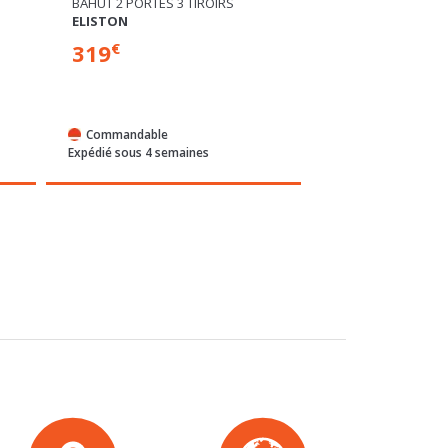
MEUBLE TV GM
BAHUT 4 PORTES
PONTYPOL BLANC MAT/CHENE
FICAR
359
389
€
€
Commandable
En stock
Expédié sous 4 semaines
Expédié sous 24/72