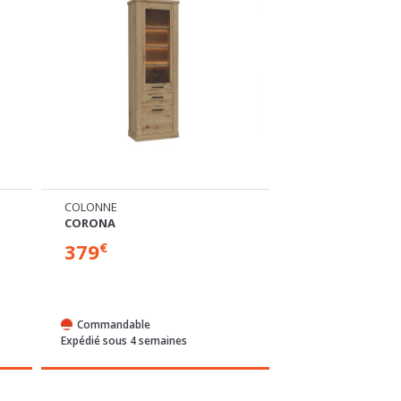
TABLE BASSE RELEVABLE
VITRINE
CORONA
CORONA
249
399
€
€
En stock
En stock
Expédié sous 24/72h
Expédié sous 24/72