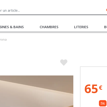
SINES & BAINS
CHAMBRES
LITERIES
B
orona
65
€