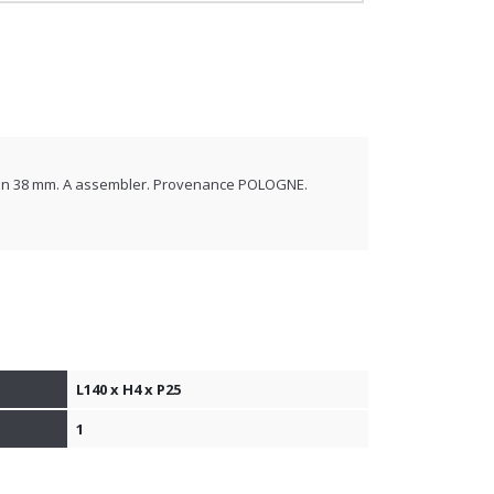
p en 38 mm. A assembler. Provenance POLOGNE.
L140 x H4 x P25
1