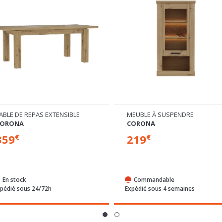
EUBLE À SUSPENDRE
COLONNE
CORONA
CORONA
219
379
€
€
Commandable
Commandable
pédié sous 4 semaines
Expédié sous 4 semaines