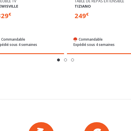
ABLE DE REPAS EXTENSIBLE
BAHUT 2 PORTES 3 TIROIRS
IZIANO
ELISTON
249
319
€
€
Commandable
Commandable
pédié sous 4 semaines
Expédié sous 4 semaines