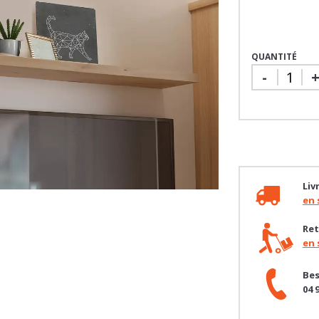
QUANTITÉ
-
Liv
en 
Ret
en 
Bes
04 