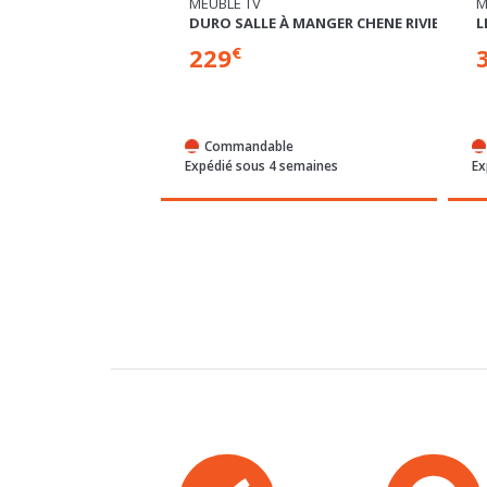
MEUBLE TV
T
 MANGER CHENE RIVIERA/CHENE NOIR
LEWISVILLE
T
329
€
e
Commandable
semaines
Expédié sous 4 semaines
Ex