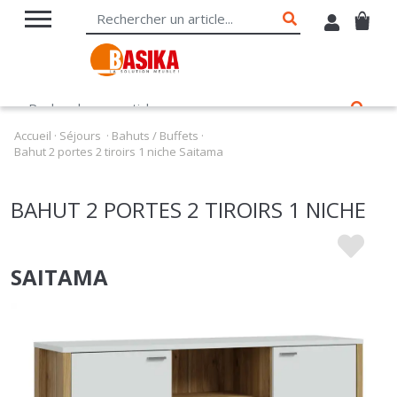
Accueil
·
Séjours
·
Bahuts / Buffets
·
Bahut 2 portes 2 tiroirs 1 niche Saitama
BAHUT 2 PORTES 2 TIROIRS 1 NICHE
SAITAMA