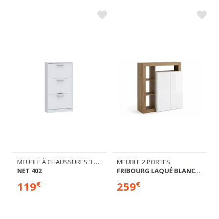
MEUBLE À CHAUSSURES 3 ABATTANTS
MEUBLE 2 PORTES
NET 402
FRIBOURG LAQUÉ BLANC/CHENE MERCURE
119
259
€
€
P