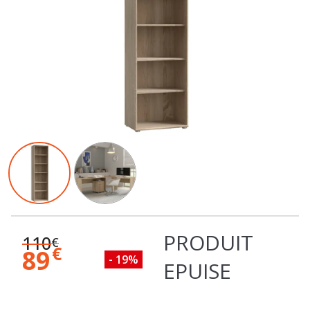
PRODUIT
110
€
€
89
- 19%
EPUISE