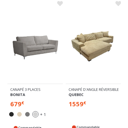
CANAPÉ 3 PLACES
CANAPÉ D'ANGLE RÉVERSIBLE
MINI
BONITA
QUEBEC
679
1559
€
€
+ 1
Commandable
Commandable
Expédié sous 5
Expédié sous 5
semaines
semaines