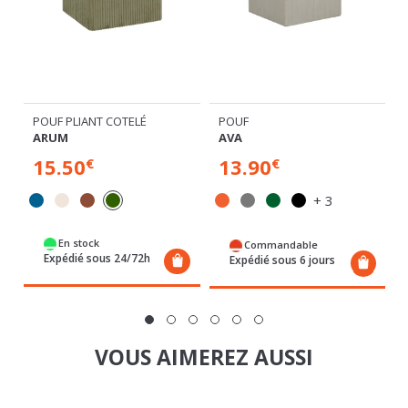
POUF PLIANT COTELÉ
POUF
ARUM
AVA
15.50
13.90
€
€
%
+ 3
En stock
Commandable
Expédié sous 24/72h
Expédié sous 6 jours
VOUS AIMEREZ AUSSI