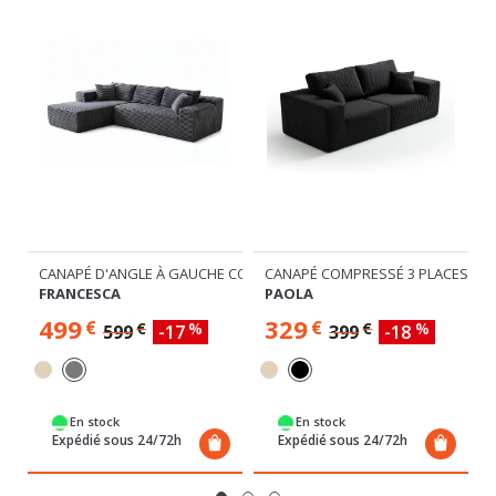
 COMPRESSÉ
CANAPÉ D'ANGLE À GAUCHE COMPRESSÉ
CANAPÉ COMPRESSÉ 3 PLACES
FRANCESCA
PAOLA
499
329
€
€
€
%
€
%
599
-17
399
-18
En stock
En stock
Expédié sous 24/72h
Expédié sous 24/72h