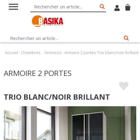
Accueil
·
Chambres
·
Armoires
·
Armoire 2 portes Trio blanc/noir brillant
ARMOIRE 2 PORTES
TRIO BLANC/NOIR BRILLANT