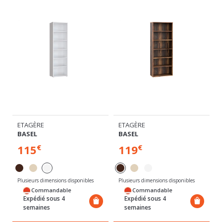
ETAGÈRE
ETAGÈRE
BASEL
BASEL
115
119
€
€
Plusieurs dimensions disponibles
Plusieurs dimensions disponibles
P
Commandable
Commandable
Expédié sous 4
Expédié sous 4
semaines
semaines