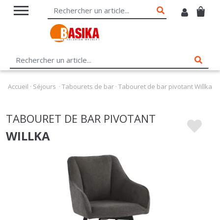
Accueil
·
Séjours
·
Tabourets de bar
·
Tabouret de bar pivotant Willka
TABOURET DE BAR PIVOTANT
WILLKA