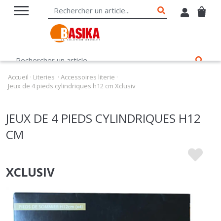
Accueil
·
Literies
·
Accessoires literie
·
Jeux de 4 pieds cylindriques h12 cm Xclusiv
JEUX DE 4 PIEDS CYLINDRIQUES H12
CM
XCLUSIV