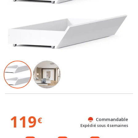
119
€
Commandable
Expédié sous 4 semaines