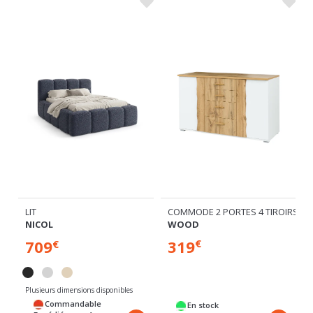
COMMODE 2 PORTES 4 TIROIRS
LIT
WOOD
NICOL
319
709
€
€
Plusieurs dimensions disponibles
P
Commandable
En stock