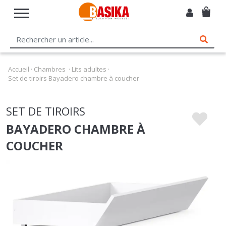
Accueil
·
Chambres
·
Lits adultes
·
Set de tiroirs Bayadero chambre à coucher
SET DE TIROIRS
BAYADERO CHAMBRE À
COUCHER