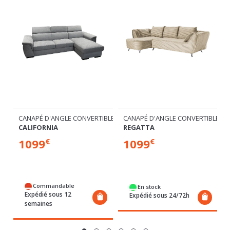
E ET RÉVERSIBLE
CANAPÉ D'ANGLE CONVERTIBLE ET RÉVERSIBLE
CANAPÉ D'ANGLE CONVERTIBLE À G
C
CALIFORNIA
REGATTA
S
1099
1099
1
€
€
Commandable
En stock
Expédié sous 12
Expédié sous 24/72h
semaines