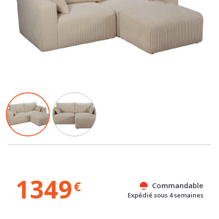
1349
€
Commandable
Expédié sous 4 semaines
Référence : 100073483