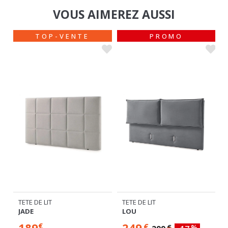
VOUS AIMEREZ AUSSI
TOP-VENTE
PROMO
TETE DE LIT
TETE DE LIT
JADE
LOU
189
249
€
€
€
%
299
-17