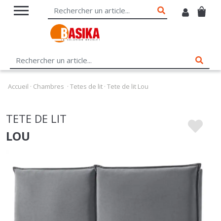
Accueil
·
Chambres
·
Tetes de lit
·
Tete de lit Lou
TETE DE LIT
LOU