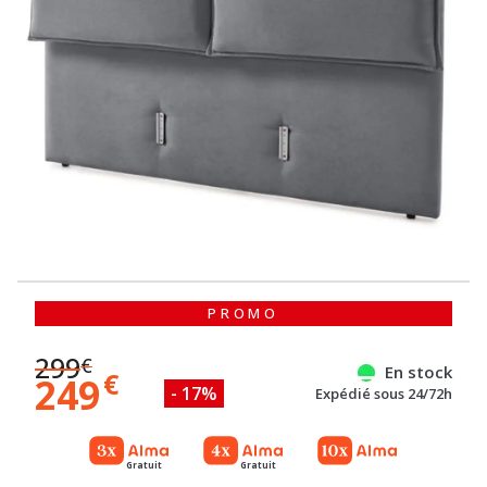
PROMO
299
€
En stock
€
249
- 17%
Expédié sous 24/72h
Gratuit
Gratuit
du 13/07/2026
Référence : 100074048
au 30/09/2026