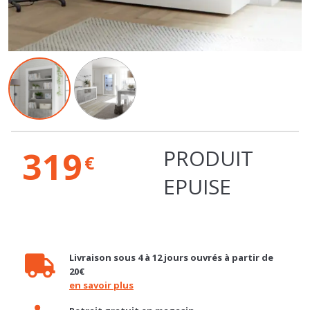
319
PRODUIT
€
EPUISE
Livraison sous 4 à 12 jours ouvrés à partir de
20€
en savoir plus
Retrait gratuit en magasin
en savoir plus