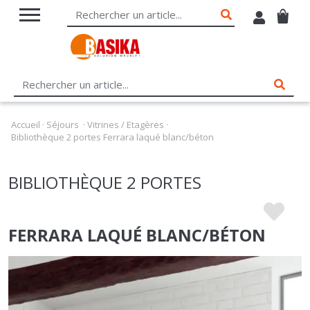
Accueil
·
Séjours
·
Vitrines / Etagères
·
Bibliothèque 2 portes Ferrara laqué blanc/béton
BIBLIOTHÈQUE 2 PORTES
FERRARA LAQUÉ BLANC/BÉTON