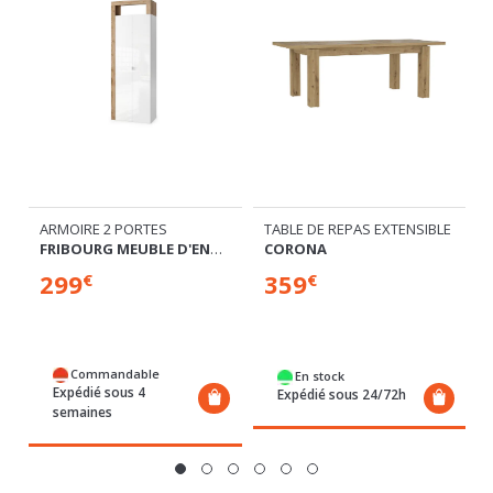
RTES
ARMOIRE 2 PORTES
TABLE DE REPAS EXTENSIBLE
FRIBOURG MEUBLE D'ENTRÉE BLANCBRILLANT/CHENE CADIZ
CORONA
299
359
€
€
Commandable
En stock
Expédié sous 4
Expédié sous 24/72h
semaines