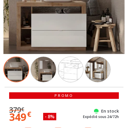
PROMO
379
€
En stock
€
349
- 8%
Expédié sous 24/72h