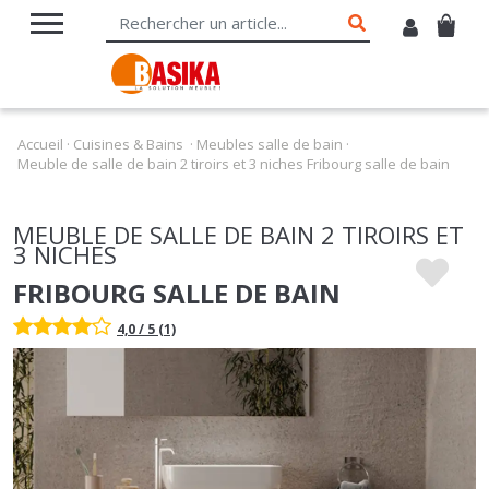
Accueil
·
Cuisines & Bains
·
Meubles salle de bain
·
Meuble de salle de bain 2 tiroirs et 3 niches Fribourg salle de bain
MEUBLE DE SALLE DE BAIN 2 TIROIRS ET
3 NICHES
FRIBOURG SALLE DE BAIN
4,0 / 5 (1)