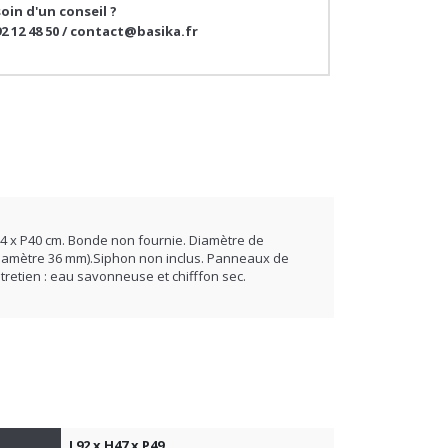
92 12 48 50 / contact@basika.fr
14 x P40 cm. Bonde non fournie. Diamètre de
 (diamètre 36 mm).Siphon non inclus. Panneaux de
tretien : eau savonneuse et chifffon sec.
L92 x H47 x P49