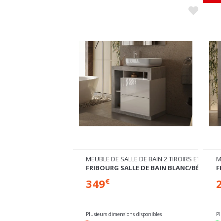
PENDUE
MEUBLE DE SALLE DE BAIN 2 TIROIRS ET 3 NIC
M
LE DE BAIN
FRIBOURG SALLE DE BAIN BLANC/BÉTON
F
349
€
%
-18
Plusieurs dimensions disponibles
P
Commandable