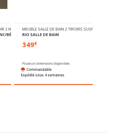
ROIR 2 NICHES SUSPENDU
MEUBLE SALLE DE BAIN 2 TIROIRS SUSPENDU
ARMOIRE 2 PORTE
ANC/BÉTON
RIO SALLE DE BAIN
START SALLE DE 
349
289
€
€
Plusieurs dimensions disponibles
Commandable
Commandable
Expédié sous 4 semaines
Expédié sous 4 sem