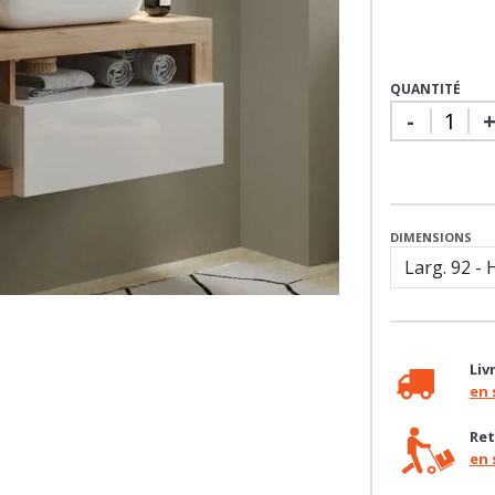
QUANTITÉ
-
DIMENSIONS
Liv
en 
Ret
en 
Bes