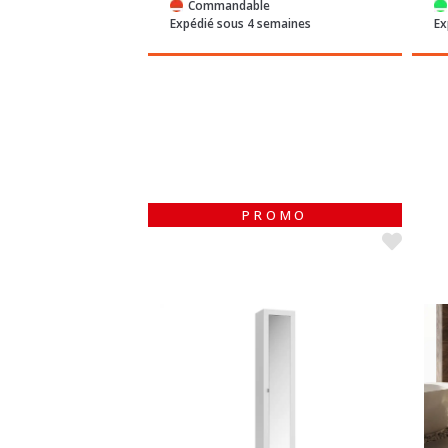
/72h
Expédié sous 4 semaines
Ex
PROMO