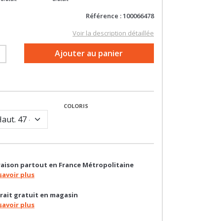
Référence : 100066478
Voir la description détaillée
+
Ajouter au panier
COLORIS
raison partout en France Métropolitaine
savoir plus
rait gratuit en magasin
savoir plus
oin d'un conseil ?