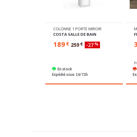
OTANTE
COLONNE 1 PORTE MIROIR
M
LE DE BAIN
COSTA SALLE DE BAIN
F
189
€
€
%
259
-27
P
e
En stock
semaines
Expédié sous 24/72h
Ex