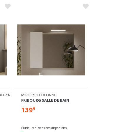
ROIR 2 NICHES SUSPENDU
MIROIR+1 COLONNE
MIROIR+1 COLON
FRIBOURG SALLE DE BAIN
FRIBOURG SALLE
139
99
€
€
€
149
-
Plusieurs dimensions disponibles
Plusieurs dimensions di
En stock
En stock