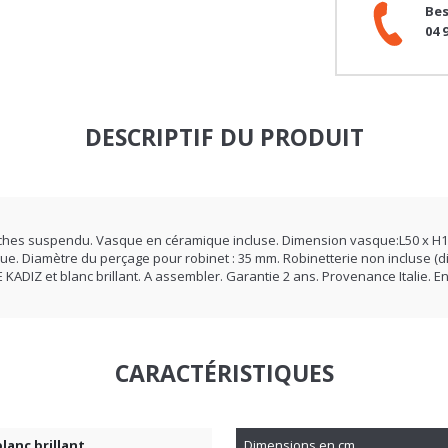
04 
DESCRIPTIF DU PRODUIT
 2 niches suspendu. Vasque en céramique incluse. Dimension vasque:L50 x H
asque. Diamètre du perçage pour robinet : 35 mm. Robinetterie non incluse
KADIZ et blanc brillant. A assembler. Garantie 2 ans. Provenance Italie. En
CARACTÉRISTIQUES
lanc brillant
Dimensions en cm