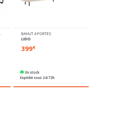
NT 1 OFFERTE
BAHUT 4 PORTES
TABLE DE REPAS
LIDO
MODENA LAQUÉE 
399
269
€
€
Plusieurs dimensions di
En stock
Commandable
Expédié sous 24/72h
Expédié sous 1 sem