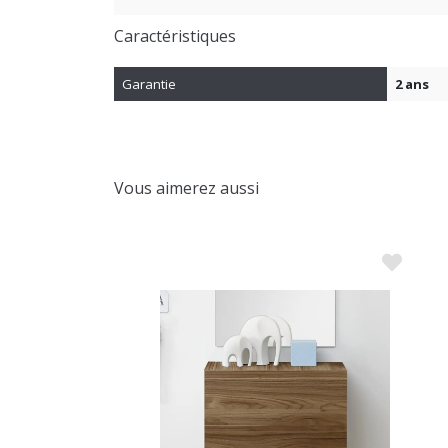
Caractéristiques
Garantie
2 ans
Vous aimerez aussi
ROMO