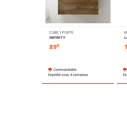
MIER TAPISSIER
CUBE 1 PORTE
M
IBRI
INFINITY
L
89
€
€
%
-15
ns disponibles
e
Commandable
ours
Expédié sous 4 semaines
Ex