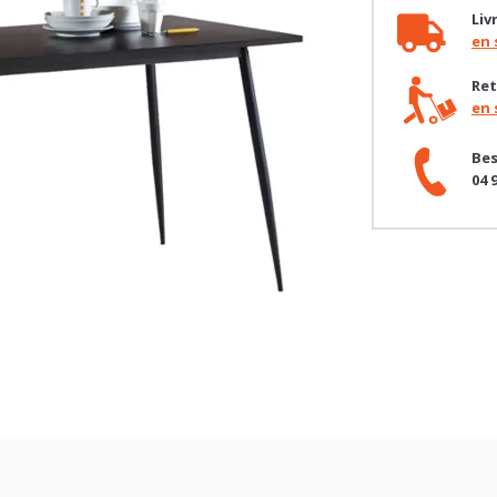
en 
Ret
en 
Bes
04 