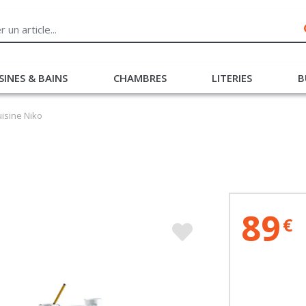
SINES & BAINS
CHAMBRES
LITERIES
B
uisine Niko
89
€
Liv