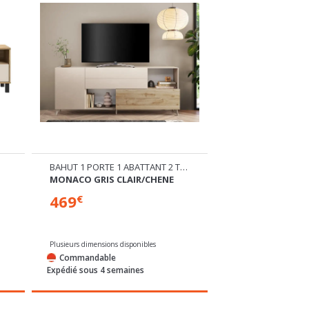
BAHUT 1 PORTE 1 ABATTANT 2 TIROIRS
TABLE DE REPAS
MONACO GRIS CLAIR/CHENE
TREBBIA
469
229
€
€
Plusieurs dimensions disponibles
Commandable
Commandable
Expédié sous 4 semaines
Expédié sous 4 sem