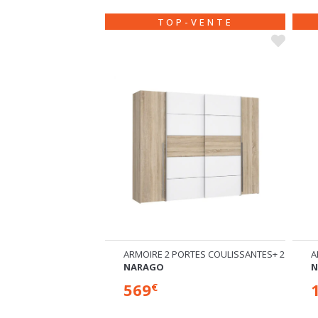
-VENTE
TOP-VENTE
RTES COULISSANTES+ 2 BATTANTES
ARMOIRE 2 PORTES
A
NET 106
H
129
€