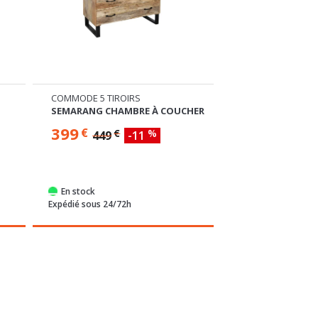
COMMODE 3 TIROIRS
COMMODE 4 TIROI
HER
INGALILL
VILLA
115
239
€
€
Commandable
Commandable
Expédié sous 4 semaines
Expédié sous 4 sem