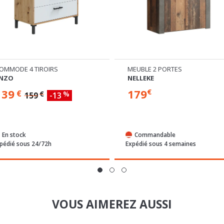
EUBLE 2 PORTES
COMMODE 5 TIROIRS
ELLEKE
SEMARANG CHAMBRE À COUC
179
399
€
€
€
%
449
-11
Commandable
En stock
pédié sous 4 semaines
Expédié sous 24/72h
VOUS AIMEREZ AUSSI