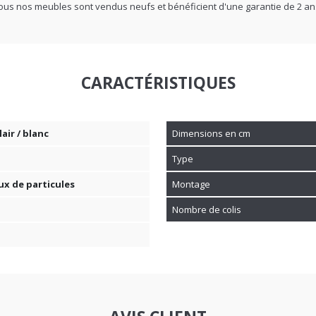
fr, tous nos meubles sont vendus neufs et bénéficient d'une garantie de 2 an
CARACTÉRISTIQUES
air / blanc
Dimensions en cm
Type
x de particules
Montage
Nombre de colis