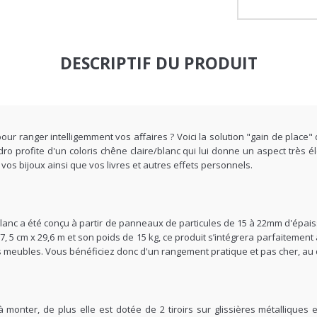
DESCRIPTIF DU PRODUIT
 ranger intelligemment vos affaires ? Voici la solution "gain de place"
ro profite d'un coloris chêne claire/blanc qui lui donne un aspect très
s bijoux ainsi que vos livres et autres effets personnels.
 blanc a été conçu à partir de panneaux de particules de 15 à 22mm d'épais
, 5 cm x 29,6 m et son poids de 15 kg, ce produit s’intégrera parfaitement 
es meubles. Vous bénéficiez donc d'un rangement pratique et pas cher, au 
à monter, de plus elle est dotée de 2 tiroirs sur glissières métalliques