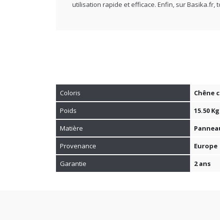
utilisation rapide et efficace. Enfin, sur Basika.
Coloris
Chêne cl
Poids
15.50 Kg
Matière
Panneau
Provenance
Europe
Garantie
2 ans