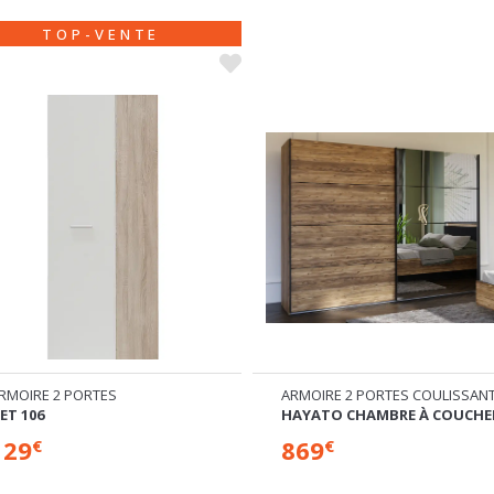
RMOIRE 2 PORTES COULISSANTES
LIT COFFRE
AYATO CHAMBRE À COUCHER
VANKKA
869
649
€
€