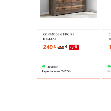
ROIRS
COMMODE 4 TIROIRS
M
ENZO
N
139
€
€
%
€
%
-7
159
-13
En stock
/72h
Expédié sous 24/72h
Ex