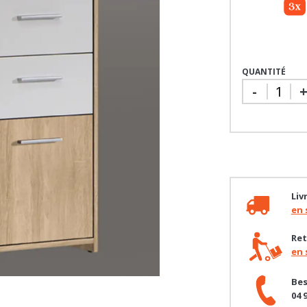
QUANTITÉ
-
Liv
en 
Ret
en 
Bes
04 