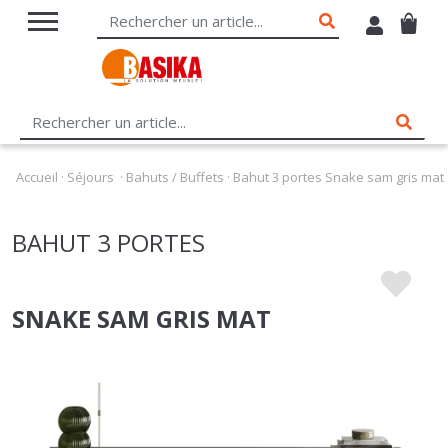
Accueil
·
Séjours
·
Bahuts / Buffets
·
Bahut 3 portes Snake sam gris mat
BAHUT 3 PORTES
SNAKE SAM GRIS MAT