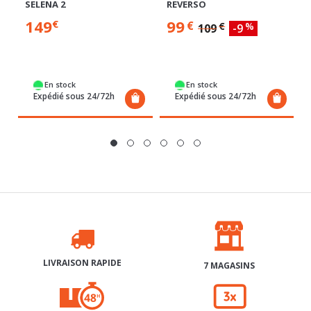
SELENA 2
REVERSO
149
99
€
€
€
%
109
-9
En stock
En stock
Expédié sous 24/72h
Expédié sous 24/72h
LIVRAISON RAPIDE
7 MAGASINS