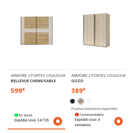
MIROIRS 1 TIROIR
ARMOIRE 2 PORTES COULISSANTES
ARMOIRE 2 PORTES COULISSANTE
BELLEVUE CHENE/SABLE
GOZO
599
389
€
€
Plusieurs dimensions disponibles
Commandable
En stock
Expédié sous 4
Expédié sous 24/72h
semaines