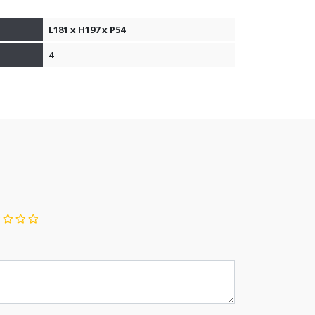
L181 x H197 x P54
4