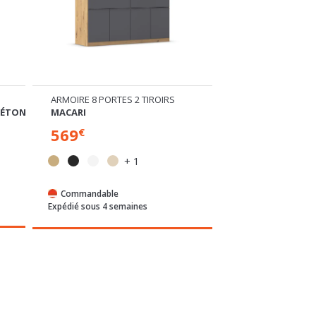
ARMOIRE 8 PORTES 2 TIROIRS
ARMOIRE+COMMO
BÉTON
MACARI
DESS
569
239
€
€
+ 1
En stock
Commandable
Expédié sous 24/72
Expédié sous 4 semaines