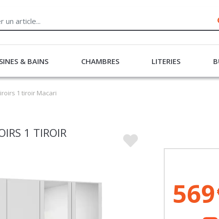
SINES & BAINS
CHAMBRES
LITERIES
B
roirs 1 tiroir Macari
IRS 1 TIROIR
569