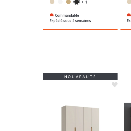
+ 1
+ 1
e
Commandable
semaines
Expédié sous 4 semaines
Ex
ROMO
NOUVEAUTÉ