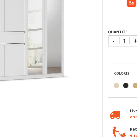
QUANTITÉ
-
COLORIS
Liv
en 
Ret
en 