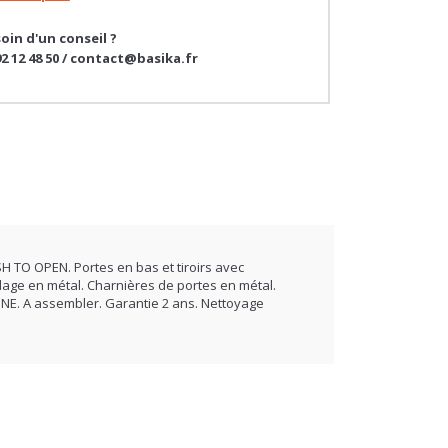
oin d'un conseil ?
92 12 48 50 / contact@basika.fr
SH TO OPEN. Portes en bas et tiroirs avec
idage en métal. Charnières de portes en métal.
GNE. A assembler. Garantie 2 ans. Nettoyage