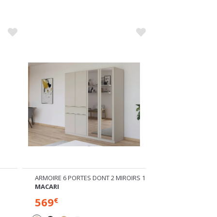
ARMOIRE 6 PORTES DONT 2 MIROIRS 1 TIROIR
ARMOIRE 6 PORTES
MACARI
MACARI
569
469
€
€