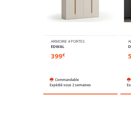
ORTES
ARMOIRE 4 PORTES
A
EDWAL
D
399
€
%
-9
Commandable
/72h
Expédié sous 2 semaines
Ex